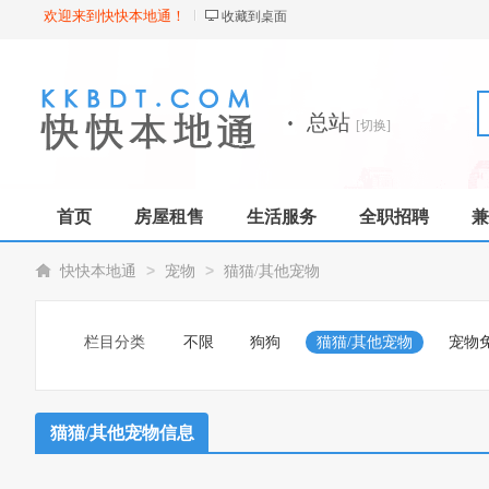
欢迎来到快快本地通！
收藏到桌面
·
总站
[切换]
首页
房屋租售
生活服务
全职招聘
兼
>
>
快快本地通
宠物
猫猫/其他宠物
栏目分类
不限
狗狗
猫猫/其他宠物
宠物
猫猫/其他宠物信息