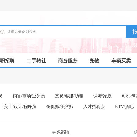
职招聘
二手转让
商务服务
宠物
车辆买卖
员
销售/市场/业务员
文员/客服/助理
保姆/家政
司机/驾
美工/设计/程序员
保健师/美容师
人才招聘会
KTV/酒吧
春妮粥铺