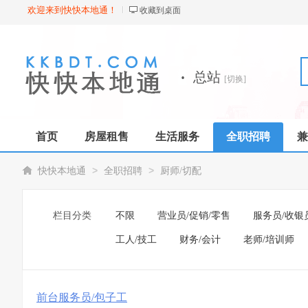
欢迎来到快快本地通！
收藏到桌面
·
总站
[切换]
首页
房屋租售
生活服务
全职招聘
兼
>
>
快快本地通
全职招聘
厨师/切配
栏目分类
不限
营业员/促销/零售
服务员/收银
工人/技工
财务/会计
老师/培训师
前台服务员/包子工