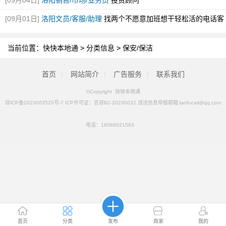
[09月04日]
洛阳销售/市场/业务员
投资顾问
[09月01日]
洛阳文员/客服/助理
找两个不愿意加班想干轻松活的电话客
服
当前位置：
快快本地通
>
分类信息
>
保安/保洁
首页
|
网站简介
|
广告服务
|
联系我们
©Copyright 快快本地通
琼ICP备2023003520号-7 ICP许可证：告琼B2-20230032 违法信息举报邮箱:lanfucail@qq.com
电话：
18088621583
首页
分类
发布
商家
我的