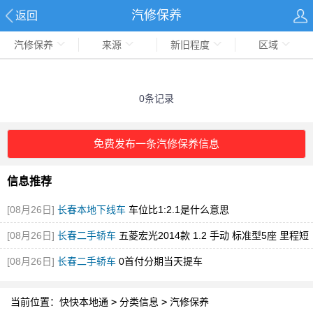
汽修保养
返回
汽修保养
来源
新旧程度
区域
0条记录
免费发布一条汽修保养信息
信息推荐
[08月26日]
长春本地下线车
车位比1:2.1是什么意思
[08月26日]
长春二手轿车
五菱宏光2014款 1.2 手动 标准型5座 里程短
车况好
[08月26日]
长春二手轿车
0首付分期当天提车
当前位置：
快快本地通
>
分类信息
>
汽修保养