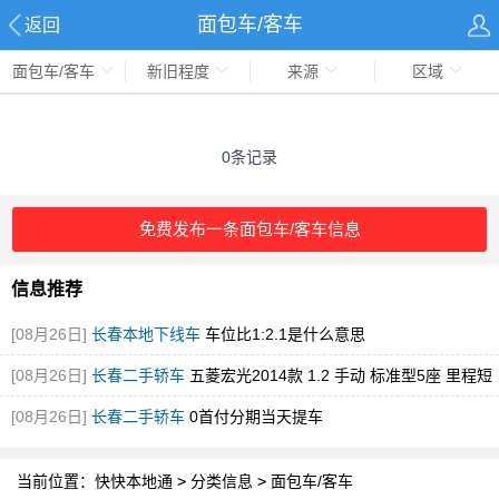
面包车/客车
返回
面包车/客车
新旧程度
来源
区域
0条记录
免费发布一条面包车/客车信息
信息推荐
[08月26日]
长春本地下线车
车位比1:2.1是什么意思
[08月26日]
长春二手轿车
五菱宏光2014款 1.2 手动 标准型5座 里程短
车况好
[08月26日]
长春二手轿车
0首付分期当天提车
当前位置：
快快本地通
>
分类信息
>
面包车/客车