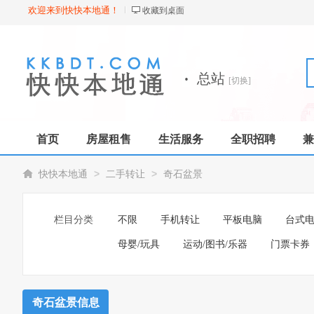
欢迎来到快快本地通！
收藏到桌面
·
总站
[切换]
首页
房屋租售
生活服务
全职招聘
兼
>
>
快快本地通
二手转让
奇石盆景
栏目分类
不限
手机转让
平板电脑
台式
母婴/玩具
运动/图书/乐器
门票卡券
奇石盆景信息