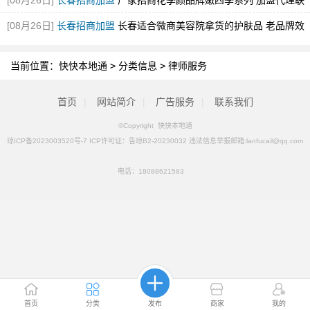
[08月26日]
长春招商加盟
厂家招商花季颜品牌嫩四季系列 加盟代理联
系咨询电话
[08月26日]
长春招商加盟
长春适合微商美容院拿货的护肤品 老品牌效
果好
当前位置：
快快本地通
>
分类信息
>
律师服务
首页
|
网站简介
|
广告服务
|
联系我们
©Copyright 快快本地通
琼ICP备2023003520号-7 ICP许可证：告琼B2-20230032 违法信息举报邮箱:lanfucail@qq.com
电话：
18088621583
首页
分类
发布
商家
我的