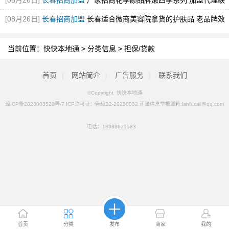
[08月26日]
长春招商加盟
厂家招商花季颜品牌嫩四季系列 加盟代理联
系咨询电话
[08月26日]
长春招商加盟
长春适合微商美容院拿货的护肤品 老品牌效
果好
当前位置：
快快本地通
>
分类信息
>
担保/贷款
首页
|
网站简介
|
广告服务
|
联系我们
©Copyright 快快本地通
琼ICP备2023003520号-7 ICP许可证：告琼B2-20230032 违法信息举报邮箱:lanfucail@qq.com
电话：
18088621583
首页
分类
发布
商家
我的