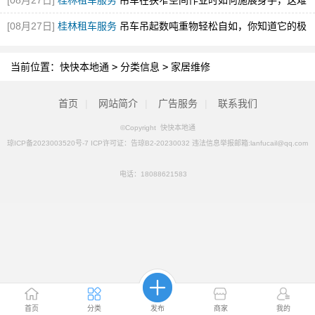
[08月27日]
桂林租车服务
吊车在狭窄空间作业时如何施展身手，这难
道不值得探究吗？
[08月27日]
桂林租车服务
吊车吊起数吨重物轻松自如，你知道它的极
限到底在哪里吗？
[图]
当前位置：
快快本地通
>
分类信息
>
家居维修
首页
|
网站简介
|
广告服务
|
联系我们
©Copyright 快快本地通
琼ICP备2023003520号-7 ICP许可证：告琼B2-20230032 违法信息举报邮箱:lanfucail@qq.com
电话：
18088621583
首页
分类
发布
商家
我的