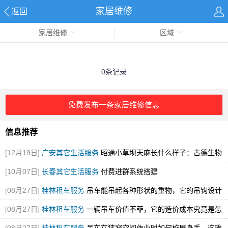
家居维修
返回
家居维修
区域
0条记录
免费发布一条家居维修信息
信息推荐
[12月19日]
广安其它生活服务
昭通小草坝天麻长什么样子：古德生物
解锁道地天麻的形态密码
[图]
[10月07日]
长春其它生活服务
付费进群系统搭建
[08月27日]
桂林租车服务
吊车能吊起各种形状的重物，它的吊钩设计
有什么神秘之处？
[图]
[08月27日]
桂林租车服务
一辆吊车价值不菲，它的造价成本究竟是怎
么计算的呢？