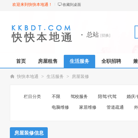
欢迎来到快快本地通！
收藏到桌面
·
总站
[切换]
首页
房屋租售
生活服务
全职招聘
兼
>
>
快快本地通
生活服务
房屋装修
栏目分类
不限
驾校服务
陪驾/代驾
婚庆/
电脑维修
家居维修
管道疏通
外
房屋装修信息