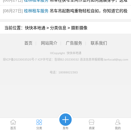
[08月27日]
桂林租车服务
吊车在狭窄空间作业时如何施展身手，这难
道不值得探究吗？
[08月27日]
桂林租车服务
吊车吊起数吨重物轻松自如，你知道它的极
限到底在哪里吗？
[图]
当前位置：
快快本地通
>
分类信息
>
摄影摄像
首页
|
网站简介
|
广告服务
|
联系我们
©Copyright 快快本地通
琼ICP备2023003520号-7 ICP许可证：告琼B2-20230032 违法信息举报邮箱:lanfucail@qq.com
电话：
18088621583
首页
分类
发布
商家
我的