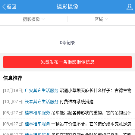
摄影摄像
返回
摄影摄像
区域
0条记录
免费发布一条摄影摄像信息
信息推荐
[12月19日]
广安其它生活服务
昭通小草坝天麻长什么样子：古德生物
解锁道地天麻的形态密码
[图]
[10月07日]
长春其它生活服务
付费进群系统搭建
[08月27日]
桂林租车服务
吊车能吊起各种形状的重物，它的吊钩设计
有什么神秘之处？
[图]
[08月27日]
桂林租车服务
一辆吊车价值不菲，它的造价成本究竟是怎
么计算的呢？